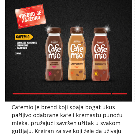
Cafemio je brend koji spaja bogat ukus
pažljivo odabrane kafe i kremastu punoću
mleka, pružajući savršen užitak u svakom
gutljaju. Kreiran za sve koji žele da uživaju