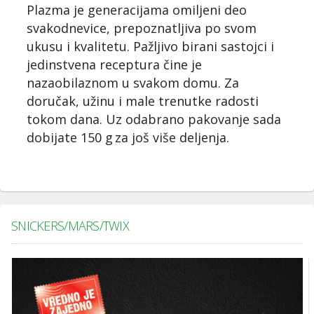
Plazma je generacijama omiljeni deo
svakodnevice, prepoznatljiva po svom
ukusu i kvalitetu. Pažljivo birani sastojci i
jedinstvena receptura čine je
nazaobilaznom u svakom domu. Za
doručak, užinu i male trenutke radosti
tokom dana. Uz odabrano pakovanje sada
dobijate 150 g za još više deljenja.
SNICKERS/MARS/TWIX