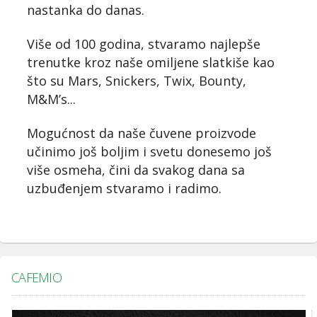
nastanka do danas.
Više od 100 godina, stvaramo najlepše
trenutke kroz naše omiljene slatkiše kao
što su Mars, Snickers, Twix, Bounty,
M&M’s...
Mogućnost da naše čuvene proizvode
učinimo još boljim i svetu donesemo još
više osmeha, čini da svakog dana sa
uzbuđenjem stvaramo i radimo.
CAFEMIO