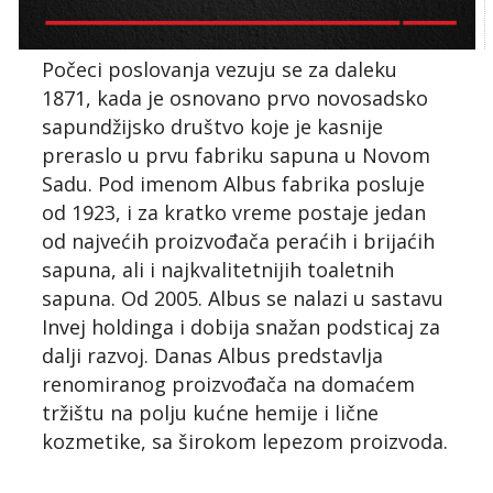
Počeci poslovanja vezuju se za daleku
1871, kada je osnovano prvo novosadsko
sapundžijsko društvo koje je kasnije
preraslo u prvu fabriku sapuna u Novom
Sadu. Pod imenom Albus fabrika posluje
od 1923, i za kratko vreme postaje jedan
od najvećih proizvođača peraćih i brijaćih
sapuna, ali i najkvalitetnijih toaletnih
sapuna. Od 2005. Albus se nalazi u sastavu
Invej holdinga i dobija snažan podsticaj za
dalji razvoj. Danas Albus predstavlja
renomiranog proizvođača na domaćem
tržištu na polju kućne hemije i lične
kozmetike, sa širokom lepezom proizvoda.