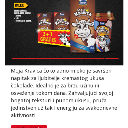
Moja Kravica čokoladno mleko je savršen
napitak za ljubitelje kremastog ukusa
čokolade. Idealno je za brzu užinu ili
osveženje tokom dana. Zahvaljujući svojoj
bogatoj teksturi i punom ukusu, pruža
jedinstven užitak i energiju za svakodnevne
aktivnosti.