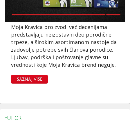
Moja Kravica proizvodi već decenijama
predstavljaju neizostavni deo porodične
trpeze, a širokim asortimanom nastoje da
zadovolje potrebe svih članova porodice.
Ljubav, podrška i poštovanje glavne su
vrednosti koje Moja Kravica brend neguje.
SAZNAJ VIŠE
YUHOR