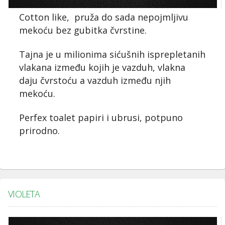
Cotton like, pruža do sada nepojmljivu
mekoću bez gubitka čvrstine.
Tajna je u milionima sićušnih isprepletanih
vlakana između kojih je vazduh, vlakna
daju čvrstoću a vazduh između njih
mekoću.
Perfex toalet papiri i ubrusi, potpuno
prirodno.
VIOLETA