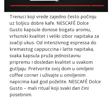
Trenuci koji vrede zajedno često počinju
uz šoljicu dobre kafe. NESCAFÉ Dolce
Gusto kapsule donose bogatu aromu,
vrhunski kvalitet i veliki izbor napitaka za
svačiji ukus. Od intenzivnog espressa do
kremastog cappuccina i latte napitaka,
svaka kapsula pruža jednostavnu
pripremu i dosledan kvalitet u svakom
gutljaju. Pretvorite svoj dom u omiljeni
coffee corner i uživajte u omiljenim
napicima kad god poželite. NESCAFÉ Dolce
Gusto – mali ritual koji svaki dan čini
posebnim.