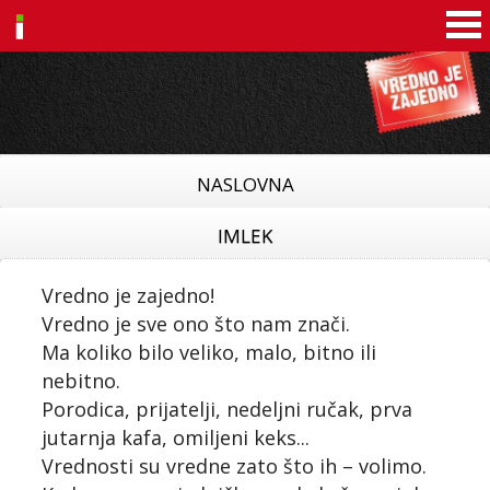
Idea
NASLOVNA
IMLEK
Vredno je zajedno!
Vredno je sve ono što nam znači.
Ma koliko bilo veliko, malo, bitno ili
nebitno.
Porodica, prijatelji, nedeljni ručak, prva
jutarnja kafa, omiljeni keks...
Vrednosti su vredne zato što ih – volimo.