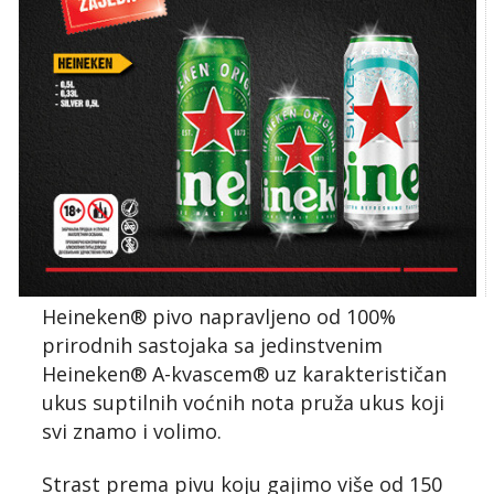
Heineken® pivo napravljeno od 100%
prirodnih sastojaka sa jedinstvenim
Heineken® A-kvascem® uz karakterističan
ukus suptilnih voćnih nota pruža ukus koji
svi znamo i volimo.
Strast prema pivu koju gajimo više od 150