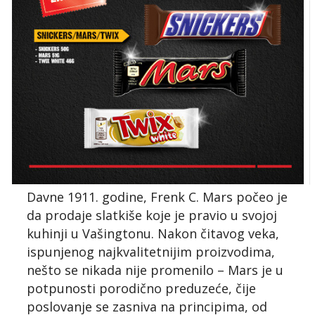
Davne 1911. godine, Frenk C. Mars počeo je
da prodaje slatkiše koje je pravio u svojoj
kuhinji u Vašingtonu. Nakon čitavog veka,
ispunjenog najkvalitetnijim proizvodima,
nešto se nikada nije promenilo – Mars je u
potpunosti porodično preduzeće, čije
poslovanje se zasniva na principima, od