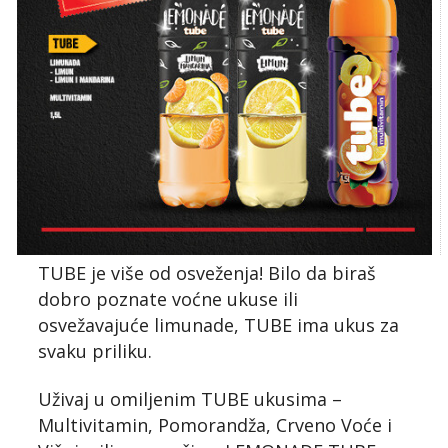
TUBE je više od osveženja! Bilo da biraš
dobro poznate voćne ukuse ili
osvežavajuće limunade, TUBE ima ukus za
svaku priliku.
Uživaj u omiljenim TUBE ukusima –
Multivitamin, Pomorandža, Crveno Voće i