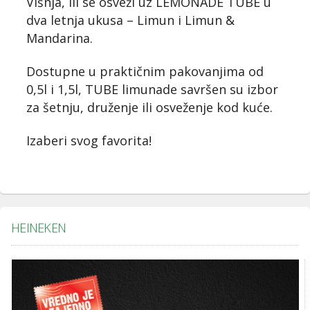
Višnja, ili se osveži uz LEMONADE TUBE u
dva letnja ukusa – Limun i Limun &
Mandarina.
Dostupne u praktičnim pakovanjima od
0,5l i 1,5l, TUBE limunade savršen su izbor
za šetnju, druženje ili osveženje kod kuće.
Izaberi svog favorita!
HEINEKEN