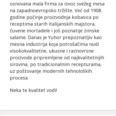
osnovana mala firma za izvoz svežeg mesa
na zapadnoevropsko tržište. Već od 1908.
godine počinje proizvodnja kobasica po
receptima starih italijanskih majstora,
čuvene mortadele i još poznatije zimske
salame. Danas je Yuhor prepoznatljiv kao
mesna industrija koja potrošačima nudi
visokokvalitetne, ukusne i raznovrsne
proizvode pripremljene od najkvalitetnijih
sirovina, po tradicionalnim recepturama,
uz poštovanje modernih tehnoloških
procesa.
Neka te kvalitet vodi!