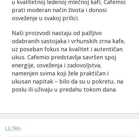
u kvalitetnoj ledenoj mlečnoj kafi, Cafemio
prati moderan način života i donosi
osveženje u svakoj prilici.
Naši proizvodi nastaju od pažljivo
odabranih sastojaka i vrhunskih zrna kafe,
uz poseban fokus na kvalitet i autentičan
ukus. Cafemio predstavlja savršen spoj
energije, osveženja i zadovoljstva,
namenjen svima koji žele praktičan i
ukusan napitak – bilo da su u pokretu, na
poslu ili uživaju u predahu tokom dana.
ULTRA