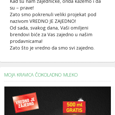
Kad su nam zajedničke, onda kažemo i da
su – prave!
Zato smo pokrenuli veliki projekat pod
nazivom VREDNO JE ZAJEDNO!
Od sada, svakog dana, Vaši omiljeni
brendovi biće za Vas zajedno u našim
prodavnicama!
Zato što je vredno da smo svi zajedno.
MOJA KRAVICA ČOKOLADNO MLEKO