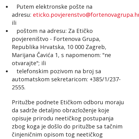
Putem elektronske pošte na
adresu:
eticko.povjerenstvo@fortenovagrupa.h
ili
poštom na adresu: Za Etičko
povjereništvo - Fortenova Grupa,
Republika Hrvatska, 10 000 Zagreb,
Marijana Čavića 1, s napomenom: "ne
otvarajte"; ili
telefonskim pozivom na broj sa
automatskom sekretaricom: +385/1/237-
2555.
Pritužbe podnete Etičkom odboru moraju
da sadrže detaljno obrazloženje koje
opisuje prirodu neetičkog postupanja
zbog koga je došlo do pritužbe sa tačnim
činjeničnim opisom tog neetičkog