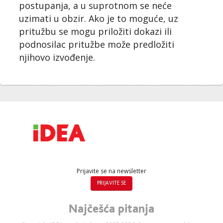
postupanja, a u suprotnom se neće
uzimati u obzir. Ako je to moguće, uz
pritužbu se mogu priložiti dokazi ili
podnosilac pritužbe može predložiti
njihovo izvođenje.
Prijavite se na newsletter
PRIJAVITE SE
Najčešća pitanja