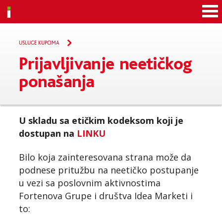
Idea
USLUGE KUPCIMA
Prijavljivanje neetičkog
ponašanja
U skladu sa etičkim kodeksom koji je
dostupan na
LINKU
Bilo koja zainteresovana strana može da
podnese pritužbu na neetičko postupanje
u vezi sa poslovnim aktivnostima
Fortenova Grupe i društva Idea Marketi i
to: