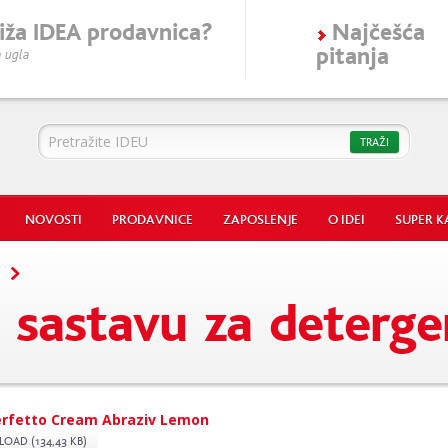
iža
IDEA
prodavnica?
Najčešća
pitanja
 ugla
Idea
TRAŽI
NOVOSTI
PRODAVNICE
ZAPOSLENJE
O IDEI
SUPER K
o sastavu za deterg
erfetto Cream Abraziv Lemon
AD (134,43 KB)