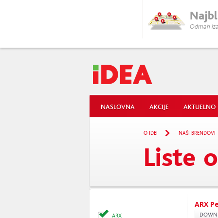
Najbl
Odmah iza
NASLOVNA
AKCIJE
AKTUELNO
O IDEI
NAŠI BRENDOVI
Liste 
ARX P
DOWNLO
ARX