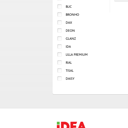
BLIC
BRONHO
DAX
DEON
GLANZ
IDA
LILLA PREMIUM
RIAL
TISAL
DAISY