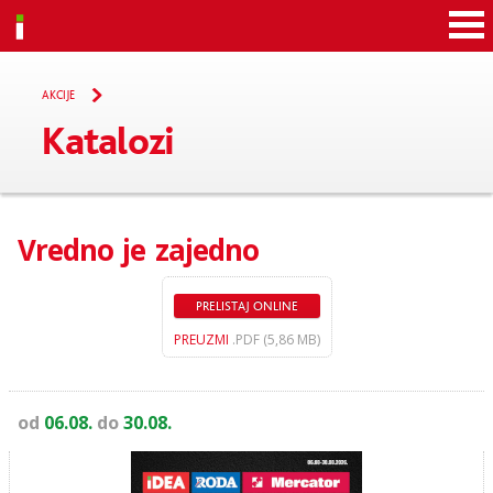
Idea
AKCIJE
Katalozi
Vredno je zajedno
PRELISTAJ ONLINE
PREUZMI
.PDF (5,86 MB)
od
06.08.
do
30.08.