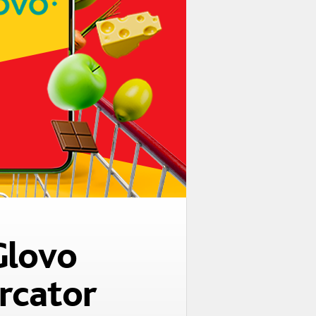
Glovo
rcator