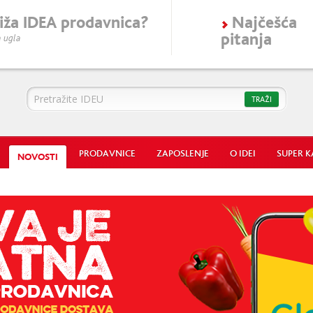
iža
IDEA
prodavnica?
Najčešća
pitanja
 ugla
Idea
TRAŽI
PRODAVNICE
ZAPOSLENJE
O IDEI
SUPER K
NOVOSTI