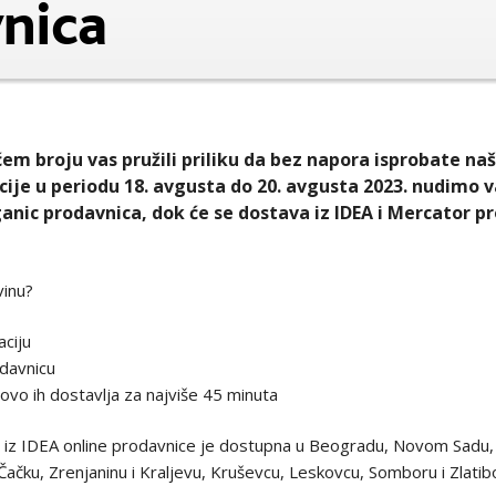
nica
em broju vas pružili priliku da bez napora isprobate na
cije u periodu 18. avgusta do 20. avgusta 2023. nudimo
anic prodavnica, dok će se dostava iz IDEA i Mercator pr
vinu?
aciju
davnicu
lovo ih dostavlja za najviše 45 minuta
iz IDEA online prodavnice je dostupna u Beogradu, Novom Sadu, 
 Čačku, Zrenjaninu i Kraljevu, Kruševcu, Leskovcu, Somboru i Zlatib