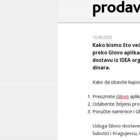
prodav
16.08.2023.
Kako bismo što već
preko Glovo aplika
dostavu iz IDEA org
dinara.
Kako da obavite kupo
Preuzmite
Glovo
aplik
Odaberite željenu pro
Poručite namirnice i G
Usluga Glovo dostave 
Subotici i Kragujevcu,