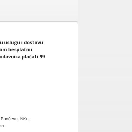
šu uslugu i dostavu
 vam besplatnu
odavnica plaćati 99
Pančevu, Nišu,
oru.