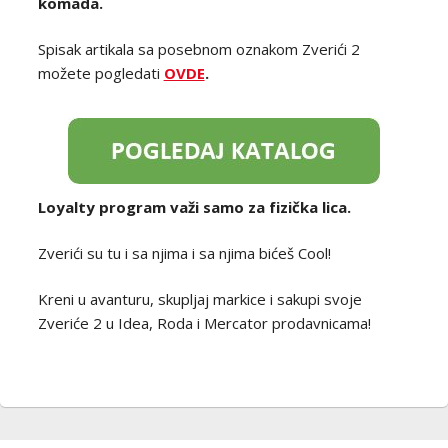
komada.
Spisak artikala sa posebnom oznakom Zverići 2
možete pogledati
OVDE
.
Loyalty program važi samo za fizička lica.
Zverići su tu i sa njima i sa njima bićeš Cool!
Kreni u avanturu, skupljaj markice i sakupi svoje
Zveriće 2 u Idea, Roda i Mercator prodavnicama!