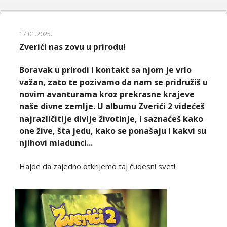
17.01.2025.
Zverići nas zovu u prirodu!
Boravak u prirodi i kontakt sa njom je vrlo
važan, zato te pozivamo da nam se pridružiš u
novim avanturama kroz prekrasne krajeve
naše divne zemlje. U albumu Zverići 2 videćeš
najrazličitije divlje životinje, i saznaćeš kako
one žive, šta jedu, kako se ponašaju i kakvi su
njihovi mladunci...
Hajde da zajedno otkrijemo taj čudesni svet!