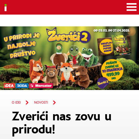
Idea
O IDEI
NOVOSTI
Zverići nas zovu u
prirodu!